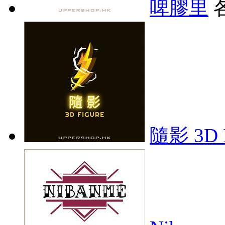
啤膠里
隨影 3D F