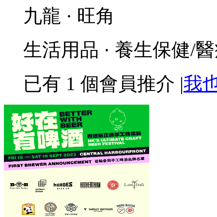
九龍 · 旺角
生活用品 · 養生保健/
已有
1
個會員推介
|
我