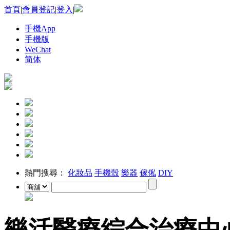
首頁
|
會員登記
|
登入
|
手機App
手機版
WeChat
简体
熱門搜尋：
化妝品
手機殼
樂器
傢俬
DIY
樂活醫療綜合治療中心 Lo