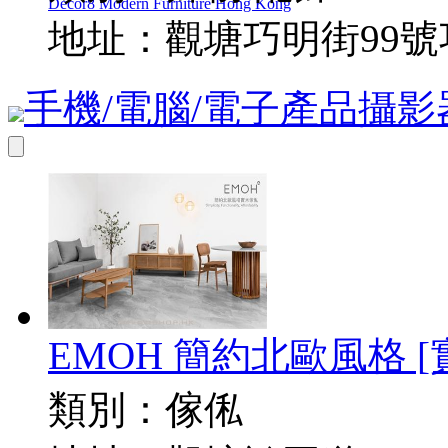
Decor8 Modern Furniture Hong Kong
地址：
觀塘巧明街99號
手機/電腦/電子產品
攝影
EMOH 簡約北歐風格 [實木傢
類別：
傢俬