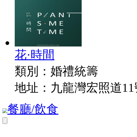
花·時間
類別：
婚禮統籌
地址：
九龍灣宏照道11
餐廳/飲食