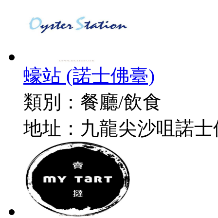
蠔站 (諾士佛臺)
類別：
餐廳/飲食
地址：
九龍尖沙咀諾士