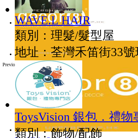
WAVE.L HAIR
類別：
理髮/髮型屋
藝樂創意藝術中心
地址：
荃灣禾笛街33
Previous
ToysVision 銀包．禮
類別：
飾物/配飾