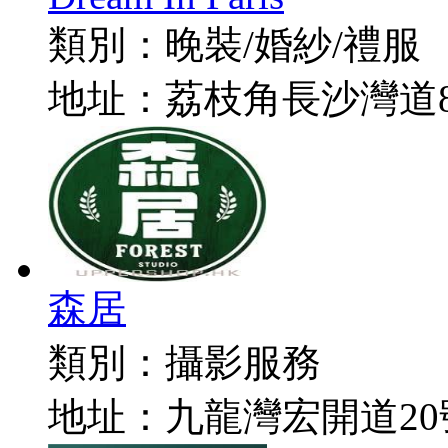
類別：
晚裝/婚紗/禮服
地址：
荔枝角長沙灣道8
森居
類別：
攝影服務
地址：
九龍灣宏開道2