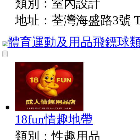
類別：
室內設計
地址：
荃灣海盛路3號 T
體育運動及用品
飛鏢
球類
18fun情趣地帶
類別：
性趣用品