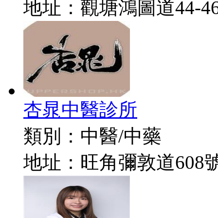
地址：
觀塘鴻圖道44-4
杏晁中醫診所
類別：
中醫/中藥
地址：
旺角彌敦道608