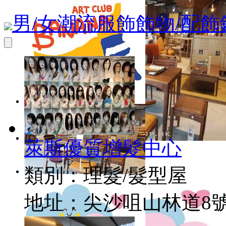
男/女潮流服飾
飾物/配飾
萊斯優質增髮中心
Live A Life Home 日本實木傢俬店
類別：
理髮/髮型屋
地址：
尖沙咀山林道8