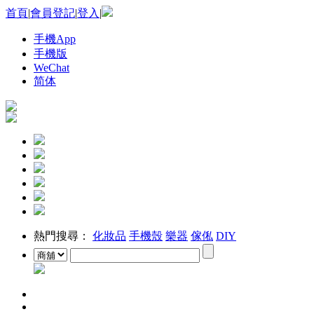
首頁
|
會員登記
|
登入
|
手機App
手機版
WeChat
简体
熱門搜尋：
化妝品
手機殼
樂器
傢俬
DIY