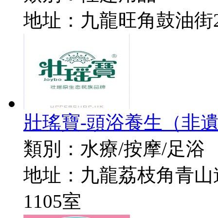
地址：
九龍旺角鼓油街2
壯瑤寶-頭浴養生（非
類別：
水療/按摩/足浴
地址：
九龍荔枝角青山道
1105室