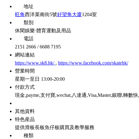
地址
旺角
西洋菜南街5號
好望角大廈
1204室
類別
休閑娛樂·體育運動及用品
電話
2151 2666 / 6688 7195
網站連結
https://www.sk8.hk/
,
https://www.facebook.com/skatehk/
營業時間
星期一至日 13:00-20:00
付款方式
現金,payme,支付寶,wechat,八達通,Visa,Master,銀聯,轉
其他資料
特色産品
提供滑板長板魚仔板購買及教學服務
種類