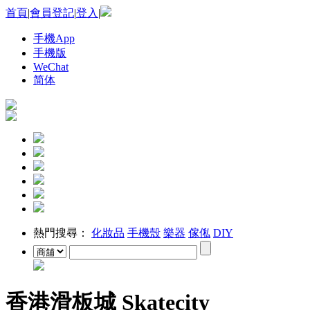
首頁
|
會員登記
|
登入
|
手機App
手機版
WeChat
简体
熱門搜尋：
化妝品
手機殼
樂器
傢俬
DIY
香港滑板城 Skatecity