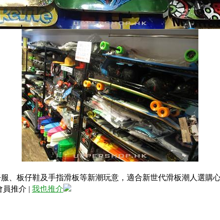
件、板仔服、板仔鞋及手指滑板等新潮玩意，適合新世代滑板潮人選
會員推介
|
我也推介