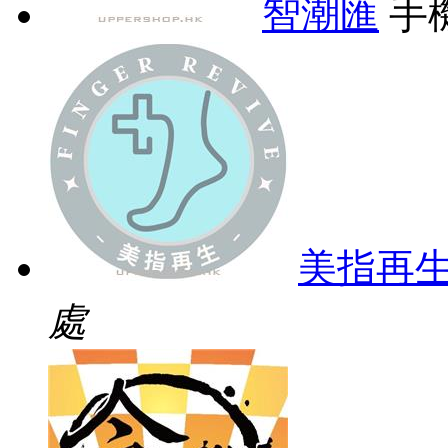
智潮匯
手
美指再
處