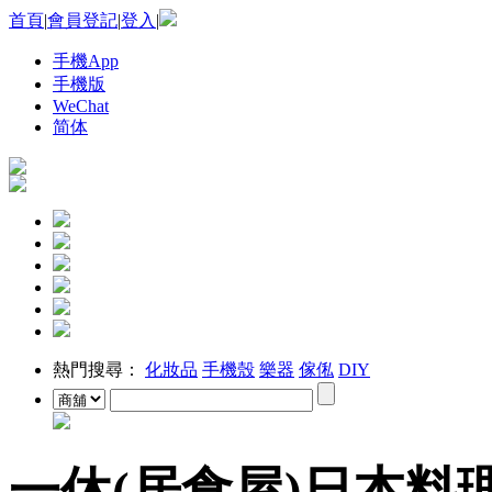
首頁
|
會員登記
|
登入
|
手機App
手機版
WeChat
简体
熱門搜尋：
化妝品
手機殼
樂器
傢俬
DIY
一休(居食屋)日本料理 I