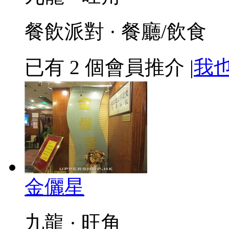
餐飲派對 · 餐廳/飲食
已有
2
個會員推介
|
我
金儷星
九龍 · 旺角