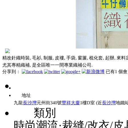
精改針織時裝, 毛衫, 制服, 皮褸, 手袋, 窗簾, 梳化套, 起辦, 來料
尤其專精織補, 是全區唯一一間專業織補公司.
分享到：
已有
1
個會
地址
九龍
長沙灣
元州街340號
豐祥大廈
1樓D室 (近
長沙灣
地鐵站
類別
時尚潮流·裁縫/改衣/