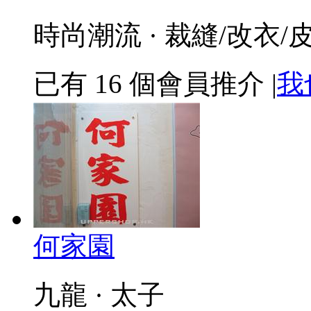
時尚潮流 · 裁縫/改衣/
已有
16
個會員推介
|
我
何家園
九龍 · 太子