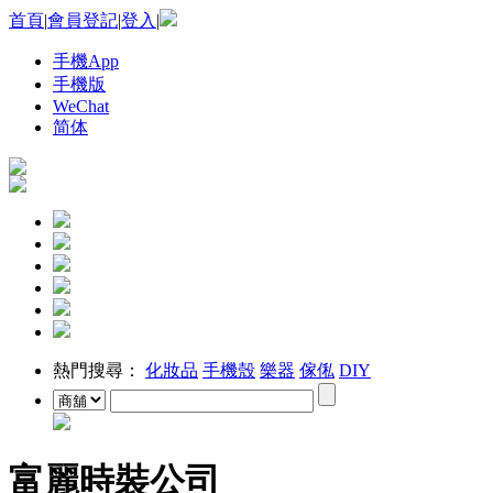
首頁
|
會員登記
|
登入
|
手機App
手機版
WeChat
简体
熱門搜尋：
化妝品
手機殼
樂器
傢俬
DIY
富麗時裝公司