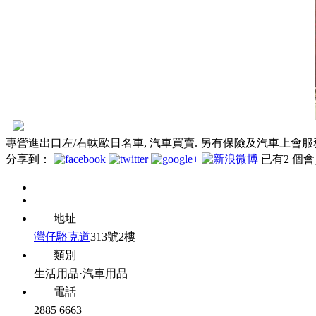
專營進出口左/右軚歐日名車, 汽車買賣. 另有保險及汽車上會服
分享到：
已有
2
個會
地址
灣仔
駱克道
313號2樓
類別
生活用品·汽車用品
電話
2885 6663