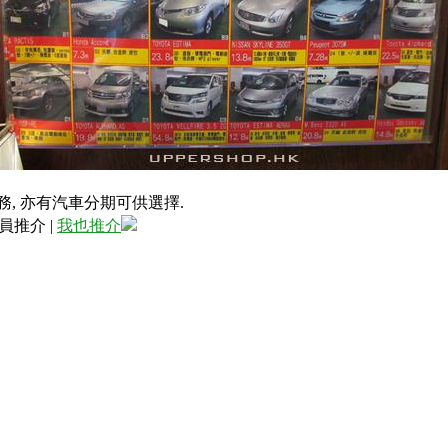
務, 亦有汽車分期可供選擇.
員推介
|
我也推介