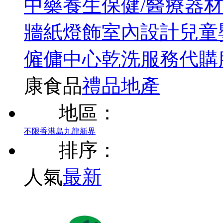
中藥
養生保健/醫療器
牆紙
燈飾
室內設計
兒童
僱傭中心
乾洗服務
代購
康食品
禮品
地產
地區：
不限
香港島
九龍
新界
排序：
人氣
最新