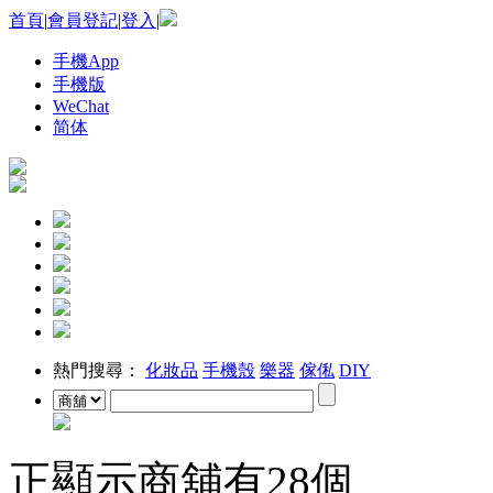
首頁
|
會員登記
|
登入
|
手機App
手機版
WeChat
简体
熱門搜尋：
化妝品
手機殼
樂器
傢俬
DIY
正顯示商舖有
28
個