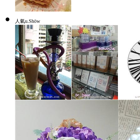
人氣u.Shöw