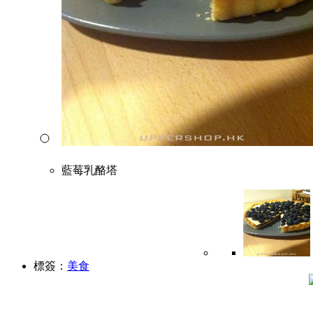
藍莓乳酪塔
標簽：
美食