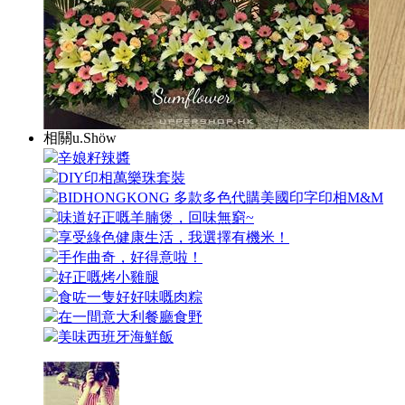
相關u.Shöw
辛娘籽辣醬
DIY印相萬樂珠套裝
BIDHONGKONG 多款多色代購美國印字印相M&M
味道好正嘅羊腩煲，回味無窮~
享受綠色健康生活，我選擇有機米！
手作曲奇，好得意啦！
好正嘅烤小雞腿
食咗一隻好好味嘅肉粽
在一間意大利餐廳食野
美味西班牙海鮮飯