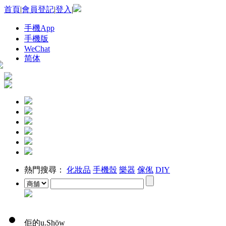
首頁
|
會員登記
|
登入
|
手機App
手機版
WeChat
简体
熱門搜尋：
化妝品
手機殼
樂器
傢俬
DIY
佢的u.Shöw