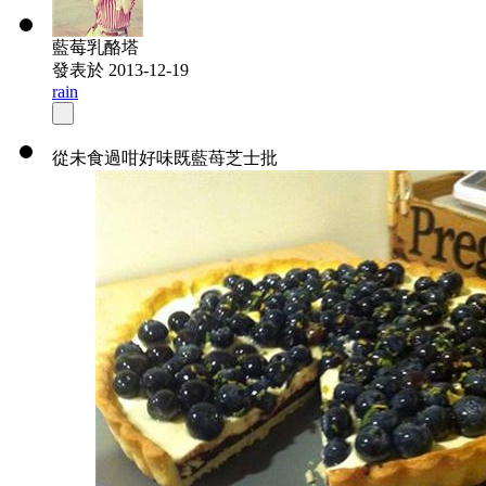
藍莓乳酪塔
發表於 2013-12-19
rain
從未食過咁好味既藍苺芝士批