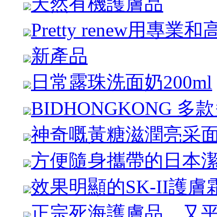
天然有機護膚品
Pretty renew用
新產品
日常露珠洗面奶200ml
BIDHONGKONG
神奇嘅黃糖滋潤亮采
方便隨身攜帶的日本
效果明顯的SK-II護膚
正宗死海護膚品，又