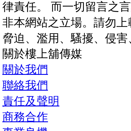
律責任。 而一切留言之
非本網站之立場。請勿上
脅迫、濫用、騷擾、侵害
關於樓上舖傳媒
侵害他人私隱、有害或種
關於我們
內容
...
展開
聯絡我們
責任及聲明
商務合作