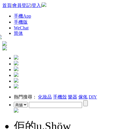
首頁
|
會員登記
|
登入
|
手機App
手機版
WeChat
简体
熱門搜尋：
化妝品
手機殼
樂器
傢俬
DIY
佢的u.Shöw