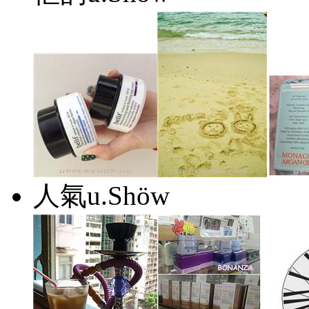
人氣u.Shöw