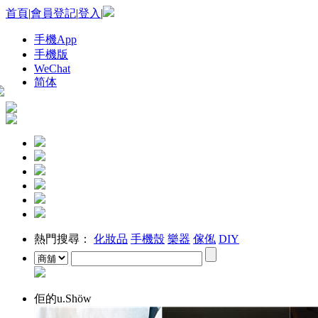
首頁
|
會員登記
|
登入
|
手機App
手機版
WeChat
简体
熱門搜尋：
化妝品
手機殼
樂器
傢俬
DIY
佢的u.Shöw