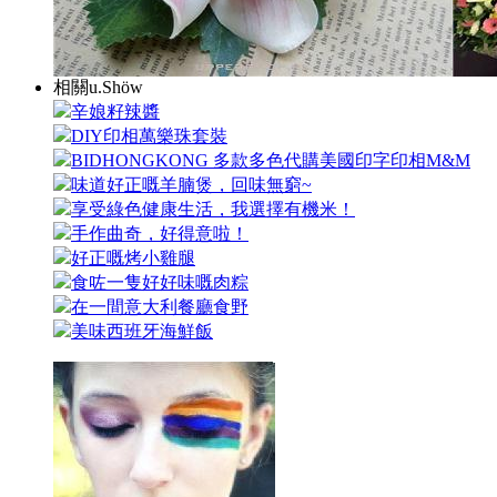
相關u.Shöw
辛娘籽辣醬
DIY印相萬樂珠套裝
BIDHONGKONG 多款多色代購美國印字印相M&M
味道好正嘅羊腩煲，回味無窮~
享受綠色健康生活，我選擇有機米！
手作曲奇，好得意啦！
好正嘅烤小雞腿
食咗一隻好好味嘅肉粽
在一間意大利餐廳食野
美味西班牙海鮮飯