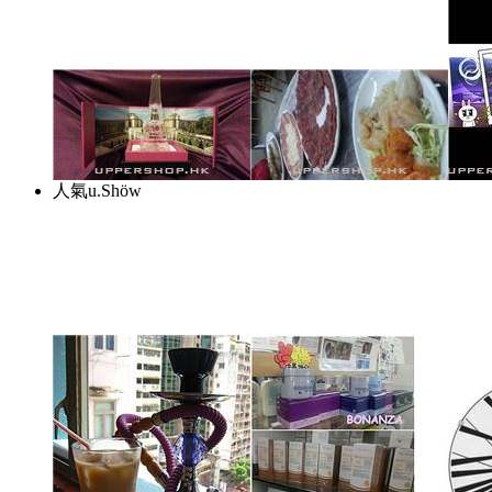
人氣u.Shöw