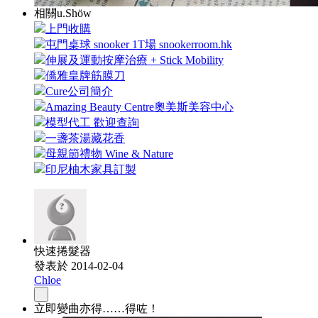
相關u.Shöw
上門收購
屯門桌球 snooker 1T場 snookerroom.hk
伸展及運動按摩治療 + Stick Mobility
僑雅皇牌筋膜刀
Cure公司簡介
Amazing Beauty Centre奧美斯美容中心
模型代工 歡迎查詢
一盞茶湯藏花香
母親節禮物 Wine & Nature
印尼柚木家具訂製
快速捲髮器
發表於 2014-02-04
Chloe
立即變曲亦得……得咗！