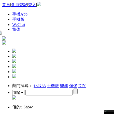
首頁
|
會員登記
|
登入
|
手機App
手機版
WeChat
简体
熱門搜尋：
化妝品
手機殼
樂器
傢俬
DIY
佢的u.Shöw